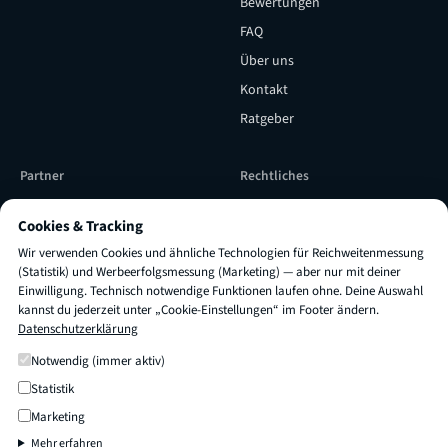
Bewertungen
FAQ
Über uns
Kontakt
Ratgeber
Partner
Rechtliches
Subunternehmer werden
Versicherung & Qualität
Cookies & Tracking
Subunternehmer Login
Impressum
Wir verwenden Cookies und ähnliche Technologien für Reichweitenmessung
TRUXI als Lieferpartner
AGB
(Statistik) und Werbeerfolgsmessung (Marketing) — aber nur mit deiner
Einwilligung. Technisch notwendige Funktionen laufen ohne. Deine Auswahl
engagieren
Datenschutz
kannst du jederzeit unter „Cookie-Einstellungen“ im Footer ändern.
Datenschutzerklärung
Cookie-Einstellungen
×
Fragen zu
Preis oder Dauer
?
Frag mich einfach! 👋
Notwendig (immer aktiv)
Statistik
© 2026 TRUXI
Transport & Umzug
Marketing
Mehr erfahren