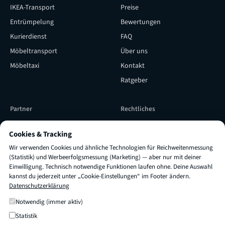
IKEA-Transport
Preise
Entrümpelung
Bewertungen
Kurierdienst
FAQ
Möbeltransport
Über uns
Möbeltaxi
Kontakt
Ratgeber
Partner
Rechtliches
Subunternehmer werden
Versicherung & Qualität
Cookies & Tracking
Subunternehmer Login
Impressum
Wir verwenden Cookies und ähnliche Technologien für Reichweitenmessung
TRUXI als Lieferpartner
AGB
(Statistik) und Werbeerfolgsmessung (Marketing) — aber nur mit deiner
Einwilligung. Technisch notwendige Funktionen laufen ohne. Deine Auswahl
engagieren
Datenschutz
kannst du jederzeit unter „Cookie-Einstellungen“ im Footer ändern.
Datenschutzerklärung
Cookie-Einstellungen
×
Fragen zu
Preis oder Dauer
?
Frag mich einfach! 👋
Notwendig (immer aktiv)
Statistik