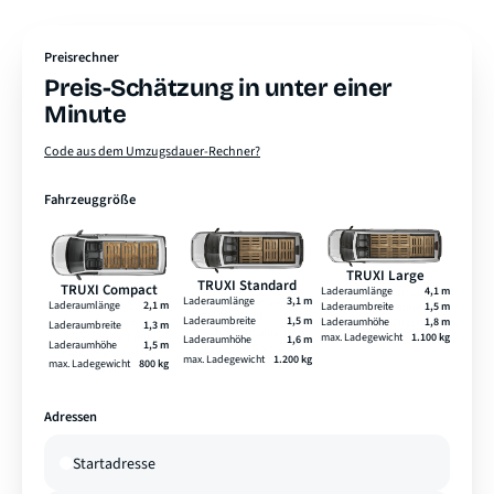
Preisrechner
Preis-Schätzung in unter einer
Minute
Code aus dem Umzugsdauer-Rechner?
Fahrzeuggröße
TRUXI Large
TRUXI Standard
TRUXI Compact
Laderaumlänge
4,1 m
Laderaumlänge
3,1 m
Laderaumlänge
2,1 m
Laderaumbreite
1,5 m
Laderaumbreite
1,5 m
Laderaumhöhe
1,8 m
Laderaumbreite
1,3 m
max. Ladegewicht
1.100 kg
Laderaumhöhe
1,6 m
Laderaumhöhe
1,5 m
max. Ladegewicht
1.200 kg
max. Ladegewicht
800 kg
Adressen