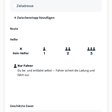
Zwischenstopp hinzufügen
—
Route
A
B
Deutschland
Helfer
✕
1
2
3
Kein Helfer
Nur Fahrer
Du be- und entlädst selbst — Fahrer sichert die Ladung und
fährt nur.
Geschätzte Dauer