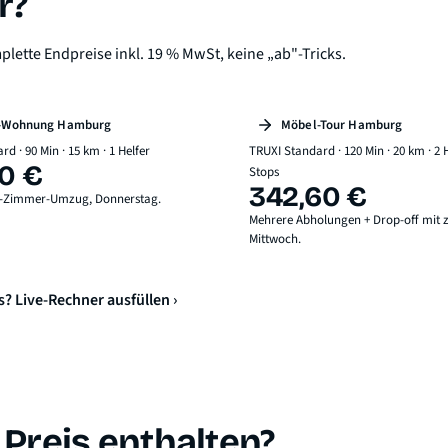
r?
plette Endpreise inkl. 19 % MwSt, keine „ab"-Tricks.
e-Wohnung Hamburg
Möbel-Tour Hamburg
d · 90 Min · 15 km · 1 Helfer
TRUXI Standard · 120 Min · 20 km · 2 H
0 €
Stops
342,60 €
 1-Zimmer-Umzug, Donnerstag.
Mehrere Abholungen + Drop-off mit z
Mittwoch.
s? Live-Rechner ausfüllen ›
 Preis enthalten?