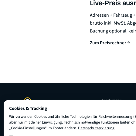
Live-Preis au
Adressen + Fahrzeug + 
brutto inkl. MwSt. Abg
Buchung optional, kein
Zum Preisrechner
Leistungen
Cookies & Tracking
Entrümpelung
Dein verlässlicher Partner für
Wir verwenden Cookies und ähnliche Technologien für Reichweitenmessung (S
Kurierdienst
aber nur mit deiner Einwilligung. Technisch notwendige Funktionen laufen oh
Möbeltransporte und Umzüge.
„Cookie-Einstellungen“ im Footer ändern.
Datenschutzerklärung
Möbeltransport
Ifflandstraße 4