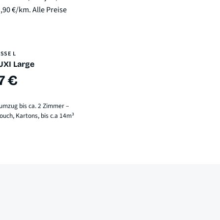
,90 €/km. Alle Preise
SSE L
UXI Large
7 €
mzug bis ca. 2 Zimmer –
ouch, Kartons, bis c.a 14m³