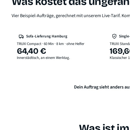
Was kostet das ungefäh
Vier Beispiel-Aufträge, gerechnet mit unserem Live-Tarif. Kom
Sofa-Lieferung Hamburg
Singl
TRUXI Compact · 60 Min · 8 km · ohne Helfer
TRUXI Standar
64,40 €
169,6
Innerstädtisch, an einem Werktag.
Klassischer
Dein Auftrag sieht anders au
Was ist im