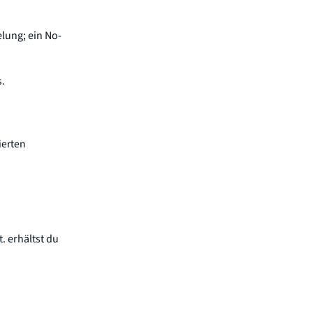
elung; ein No-
s.
ierten
 erhältst du