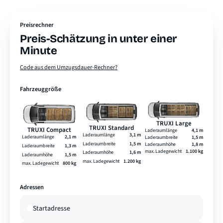
Preisrechner
Preis-Schätzung in unter einer
Minute
Code aus dem Umzugsdauer-Rechner?
Fahrzeuggröße
TRUXI Large
TRUXI Standard
TRUXI Compact
Laderaumlänge
4,1 m
Laderaumlänge
3,1 m
Laderaumlänge
2,1 m
Laderaumbreite
1,5 m
Laderaumbreite
1,5 m
Laderaumhöhe
1,8 m
Laderaumbreite
1,3 m
max. Ladegewicht
1.100 kg
Laderaumhöhe
1,6 m
Laderaumhöhe
1,5 m
max. Ladegewicht
1.200 kg
max. Ladegewicht
800 kg
Adressen