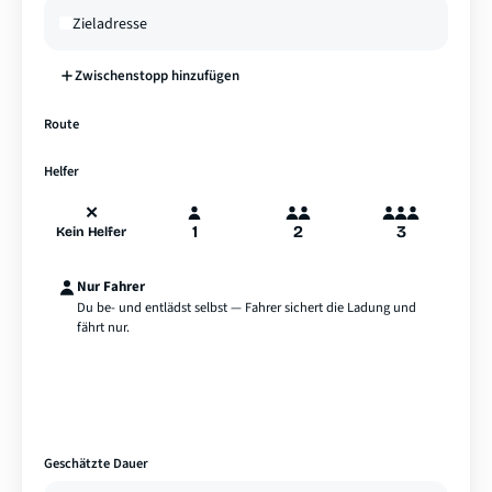
Zwischenstopp hinzufügen
—
Route
A
B
Hamburg
Helfer
✕
1
2
3
Kein Helfer
Nur Fahrer
Du be- und entlädst selbst — Fahrer sichert die Ladung und
fährt nur.
Geschätzte Dauer