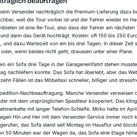
hträglich beauftragen
beim Versender nachträglich die Premium-Lieferung dazu bu
achbar, weil die Tour vorbei ist und der Fahrer wieder im H
bieten ist eine Re-Tour, also dass der Fahrer am nächsten 
d dann das Gerät hochträgt. Kosten: oft 150 bis 250 Euro 
d, und dazu Wartezeit von ein bis drei Tagen. In dieser Zeit 
 oder, wenn beides nicht geht, draussen unter einer Plane.
 wo ein Sofa drei Tage in der Garageneinfahrt stehen musste
ag nachliefern konnte. Das Sofa hat überlebt, aber das Wett
ehn Fällen ist das Möbeltaxi schneller, billiger und stressfre
Spedition-Nachbeauftragung. Manche Versender verweisen d
der mit dem ursprünglichen Spediteur kooperiert. Das klingt
ehmerkette mit langer Telefon-Schleife. Mirko hatte im Apri
 Tagen Hin und Her mit dem Versender-Service immer noch 
 gerufen, das Sofa stand seit Montag im Hausflur und block
on 50 Minuten war der Wagen da, das Sofa eine Etage höher