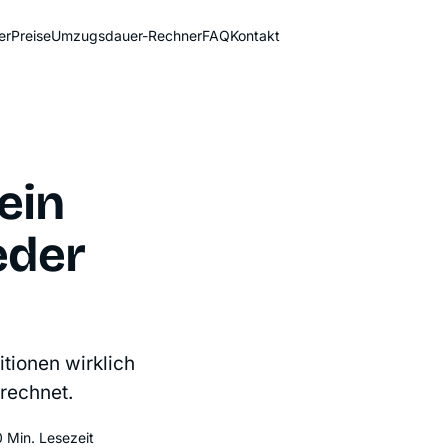
er
Preise
Umzugsdauer-Rechner
FAQ
Kontakt
Sofort-Preis
ein
eder
tionen wirklich
rechnet.
0 Min. Lesezeit