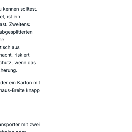
u kennen solltest.
, ist ein
ast. Zweitens:
bgesplitterten
ne
tisch aus
cht, riskiert
Schutz, wenn das
cherung.
oder ein Karton mit
nhaus-Breite knapp
ransporter mit zwei