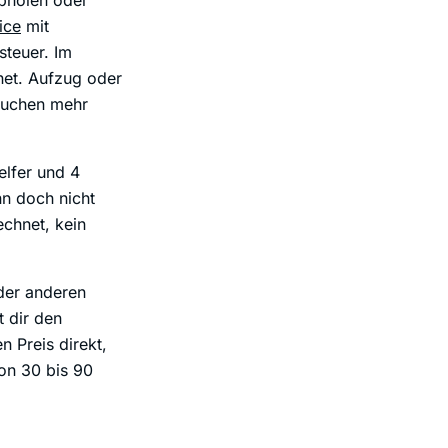
abholen oder
ice
mit
steuer. Im
net. Aufzug oder
auchen mehr
elfer und 4
n doch nicht
echnet, kein
 der anderen
 dir den
n Preis direkt,
on 30 bis 90