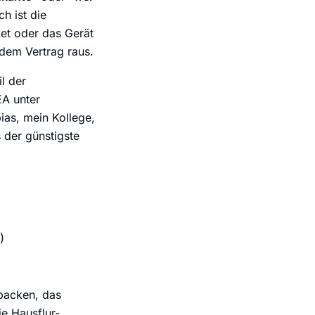
ch ist die
ket oder das Gerät
 dem Vertrag raus.
il der
EA unter
ias, mein Kollege,
 der günstigste
)
spacken, das
e Hausflur-