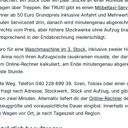
 machen: ein Stück oder ein paar Stücke an einer Adresse 
Tragen über Treppen. Bei TRUXI gibt es einen
Möbeltaxi-Serv
hner ab 50 Euro Grundpreis inklusive Anfahrt und Mehrwert
uten Servicezeit drin, danach wird minutengenau abgerech
 nichts vom Preis, aber höhere Stockwerke ohne Aufzug br
entsprechend in der Endabrechnung niederschlägt.
uro für eine
Waschmaschine im 3. Stock
, inklusive zweier H
l Anna noch ihren Aufzugscode rauskramen musste, der dan
b im Online-Rechner kalkuliert, am Ende minutengenau abger
ste Stunde.
lste Weg. Telefon 040 228 699 39. Sven, Tobias oder einer
fragt nach Adresse, Stockwerk, Stück und Aufzug, und gibt
on zwei Minuten. Alternativ liefert dir der
Online-Rechner
de
euggröße und voraussichtliche Dauer eingibst. Innerhalb v
in Wagen vor Ort, je nach Tageszeit und Region.