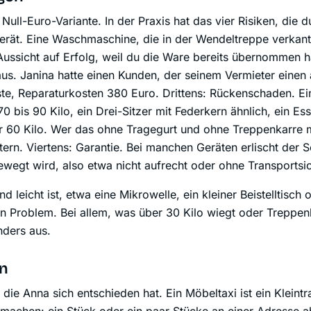
Null-Euro-Variante. In der Praxis hat das vier Risiken, die d
rät. Eine Waschmaschine, die in der Wendeltreppe verkantet
Aussicht auf Erfolg, weil du die Ware bereits übernommen h
. Janina hatte einen Kunden, der seinem Vermieter einen a
te, Reparaturkosten 380 Euro. Drittens: Rückenschaden. Ei
bis 90 Kilo, ein Drei-Sitzer mit Federkern ähnlich, ein Ess
r 60 Kilo. Wer das ohne Tragegurt und ohne Treppenkarre ma
ern. Viertens: Garantie. Bei manchen Geräten erlischt der 
egt wird, also etwa nicht aufrecht oder ohne Transportsi
 leicht ist, etwa eine Mikrowelle, ein kleiner Beistelltisch 
kein Problem. Bei allem, was über 30 Kilo wiegt oder Treppe
nders aus.
en
r die Anna sich entschieden hat. Ein Möbeltaxi ist ein Kleint