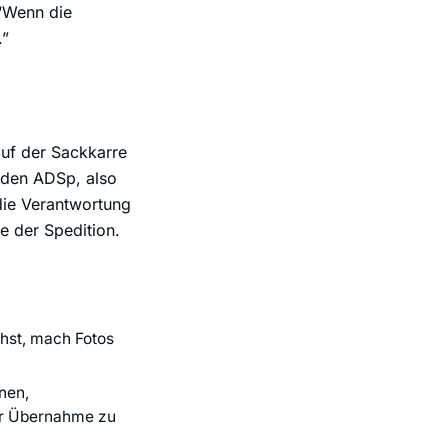
 “Wenn die
.”
auf der Sackkarre
 den ADSp, also
die Verantwortung
he der Spedition.
ehst, mach Fotos
nen,
der Übernahme zu