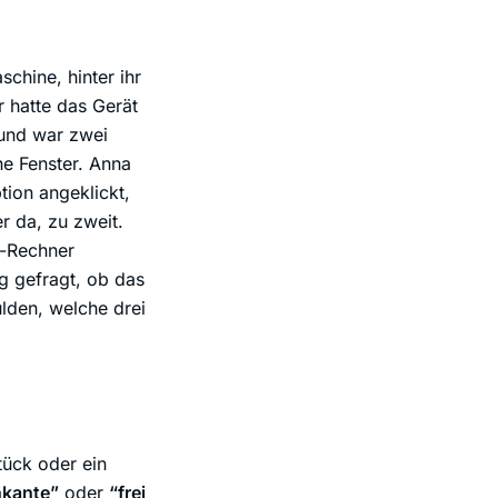
chine, hinter ihr
r hatte das Gerät
 und war zwei
ne Fenster. Anna
tion angeklickt,
r da, zu zweit.
e-Rechner
ng gefragt, ob das
ulden, welche drei
ück oder ein
nkante”
oder
“frei