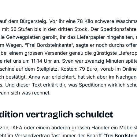
auf dem Bürgersteig. Vor ihr eine 78 Kilo schwere Waschmas
mit 56 Stufen bis in den dritten Stock. Der Speditionsfahre
ie Gehwegplatten gerollt, ihr das Lieferpapier hingehalten,
im Wagen. “Frei Bordsteinkante”, sagte er noch durchs offe
 bei einem grossen Versender genau die günstigste Lieferop
 rief uns um 11:14 Uhr an. Sven war zwanzig Minuten späte
chine auf dem Stellplatz. Kosten: 79 Euro, vorab im Onlin
ich bestätigt. Anna war erleichtert, hat sich aber im Nachga
es. Und dieser Text erklärt dir, was Speditionen wirklich sch
ann sich was rechnet.
ition vertraglich schuldet
zon, IKEA oder einem anderen grossen Händler ein Möbelst
teht im Versandvertrag fast immer der Begriff
“frei Bordstei