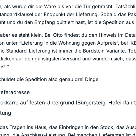
n, als würde dir die Ware bis vor die Tür gebracht. Tatsächli
Standardklausel der Endpunkt der Lieferung. Sobald das Pa
ht und du den Empfang quittiert hast, ist die Spedition aus
 aber es steht klein. Bei Otto findest du den Hinweis im Deta
on unter “Lieferung in die Wohnung gegen Aufpreis”, bei IK
ie Standard-Lieferung ist immer die Bordstein-Variante. Tob
 klicken auf den günstigsten Versand und wundern sich, dass
ist.”
chuldet die Spedition also genau drei Dinge:
Lieferadresse
ckkarre auf festen Untergrund (Bürgersteig, Hofeinfahrt
ttung
: das Tragen ins Haus, das Einbringen in den Stock, das Au
ng, die Anschluss-Leistung. Bei manchen Lieferanten ist di