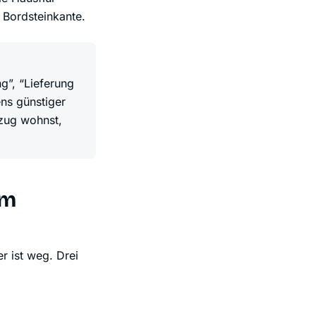
 Bordsteinkante.
g”, “Lieferung
ns günstiger
fzug wohnst,
em
er ist weg. Drei