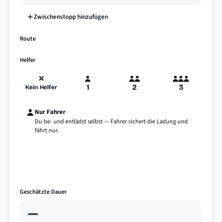
Zwischenstopp hinzufügen
—
Route
A
B
Hamburg
Helfer
✕
1
2
3
Kein Helfer
Nur Fahrer
Du be- und entlädst selbst — Fahrer sichert die Ladung und
fährt nur.
Geschätzte Dauer
—