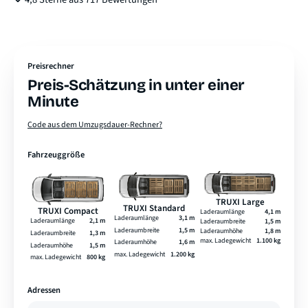
Preisrechner
Preis-Schätzung in unter einer
Minute
Code aus dem Umzugsdauer-Rechner?
Fahrzeuggröße
TRUXI Large
TRUXI Standard
TRUXI Compact
Laderaumlänge
4,1 m
Laderaumlänge
3,1 m
Laderaumlänge
2,1 m
Laderaumbreite
1,5 m
Laderaumbreite
1,5 m
Laderaumhöhe
1,8 m
Laderaumbreite
1,3 m
max. Ladegewicht
1.100 kg
Laderaumhöhe
1,6 m
Laderaumhöhe
1,5 m
max. Ladegewicht
1.200 kg
max. Ladegewicht
800 kg
Adressen