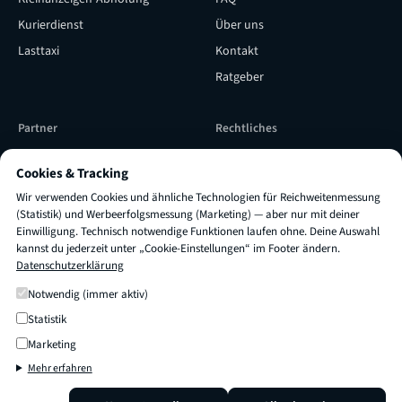
Kurierdienst
Über uns
Lasttaxi
Kontakt
Ratgeber
Partner
Rechtliches
Subunternehmer werden
Versicherung & Qualität
Cookies & Tracking
Subunternehmer Login
Impressum
Wir verwenden Cookies und ähnliche Technologien für Reichweitenmessung
TRUXI als Lieferpartner
AGB
(Statistik) und Werbeerfolgsmessung (Marketing) — aber nur mit deiner
Einwilligung. Technisch notwendige Funktionen laufen ohne. Deine Auswahl
engagieren
Datenschutz
kannst du jederzeit unter „Cookie-Einstellungen“ im Footer ändern.
Datenschutzerklärung
Cookie-Einstellungen
×
Fragen zu
Preis oder Dauer
?
Frag mich einfach! 👋
Notwendig (immer aktiv)
Statistik
© 2026 TRUXI
Transport & Umzug
Marketing
Mehr erfahren