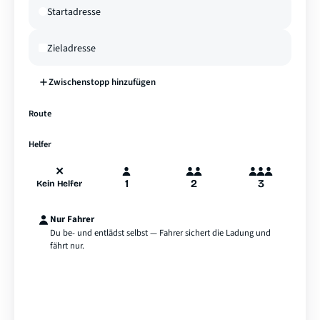
Zwischenstopp hinzufügen
—
Route
A
B
Hamburg
Helfer
✕
1
2
3
Kein Helfer
Nur Fahrer
Du be- und entlädst selbst — Fahrer sichert die Ladung und
fährt nur.