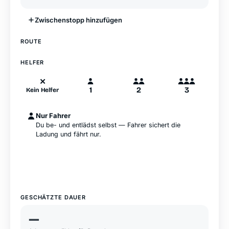
Zwischenstopp hinzufügen
—
ROUTE
A
B
Hamburg
HELFER
✕
1
2
3
Kein Helfer
Nur Fahrer
Du be- und entlädst selbst — Fahrer sichert die
Ladung und fährt nur.
GESCHÄTZTE DAUER
—