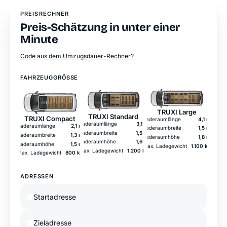
PREISRECHNER
Preis-Schätzung in unter einer
Minute
Code aus dem Umzugsdauer-Rechner?
FAHRZEUGGRÖSSE
TRUXI Large
TRUXI Standard
TRUXI Compact
Laderaumlänge
4,1 m
Laderaumlänge
3,1 m
Laderaumlänge
2,1 m
Laderaumbreite
1,5 m
Laderaumbreite
1,5 m
Laderaumbreite
1,3 m
Laderaumhöhe
1,8 m
Laderaumhöhe
1,6 m
Laderaumhöhe
1,5 m
max. Ladegewicht
1.100 kg
max. Ladegewicht
1.200 kg
max. Ladegewicht
800 kg
ADRESSEN