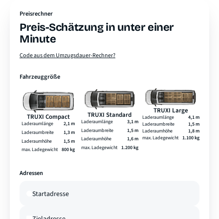
Preisrechner
Preis-Schätzung in unter einer
Minute
Code aus dem Umzugsdauer-Rechner?
Fahrzeuggröße
TRUXI Large
TRUXI Standard
TRUXI Compact
Laderaumlänge
4,1 m
Laderaumlänge
3,1 m
Laderaumlänge
2,1 m
Laderaumbreite
1,5 m
Laderaumbreite
1,5 m
Laderaumhöhe
1,8 m
Laderaumbreite
1,3 m
max. Ladegewicht
1.100 kg
Laderaumhöhe
1,6 m
Laderaumhöhe
1,5 m
max. Ladegewicht
1.200 kg
max. Ladegewicht
800 kg
Adressen