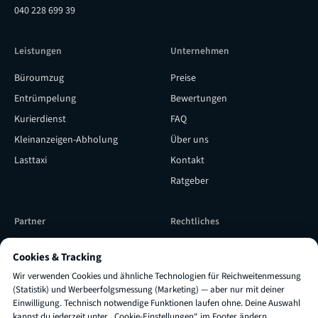
040 228 699 39
Leistungen
Unternehmen
Büroumzug
Preise
Entrümpelung
Bewertungen
Kurierdienst
FAQ
Kleinanzeigen-Abholung
Über uns
Lasttaxi
Kontakt
Ratgeber
Partner
Rechtliches
Subunternehmer werden
Versicherung & Qualität
Cookies & Tracking
Subunternehmer Login
Impressum
Wir verwenden Cookies und ähnliche Technologien für Reichweitenmessung
TRUXI als Lieferpartner
AGB
(Statistik) und Werbeerfolgsmessung (Marketing) — aber nur mit deiner
Einwilligung. Technisch notwendige Funktionen laufen ohne. Deine Auswahl
engagieren
Datenschutz
kannst du jederzeit unter „Cookie-Einstellungen“ im Footer ändern.