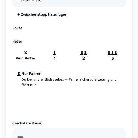
Zwischenstopp hinzufügen
—
Route
A
B
Hamburg
Helfer
✕
1
2
3
Kein Helfer
Nur Fahrer
Du be- und entlädst selbst — Fahrer sichert die Ladung und
fährt nur.
Geschätzte Dauer
—