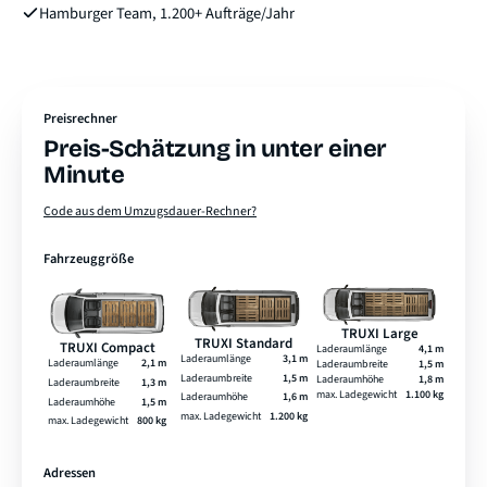
Hamburger Team, 1.200+ Aufträge/Jahr
Preisrechner
Preis-Schätzung in unter einer
Minute
Code aus dem Umzugsdauer-Rechner?
Fahrzeuggröße
TRUXI Large
TRUXI Standard
TRUXI Compact
Laderaumlänge
4,1 m
Laderaumlänge
3,1 m
Laderaumlänge
2,1 m
Laderaumbreite
1,5 m
Laderaumbreite
1,5 m
Laderaumhöhe
1,8 m
Laderaumbreite
1,3 m
max. Ladegewicht
1.100 kg
Laderaumhöhe
1,6 m
Laderaumhöhe
1,5 m
max. Ladegewicht
1.200 kg
max. Ladegewicht
800 kg
Adressen