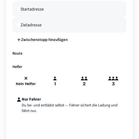
Zwischenstopp hinzufügen
—
Route
A
B
Hamburg
Helfer
✕
1
2
3
Kein Helfer
Nur Fahrer
Du be- und entlädst selbst — Fahrer sichert die Ladung und
fährt nur.