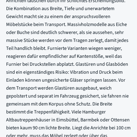
Anrichten täuschen durch ihr schlichtes Erscheinungsbild.
Die Kombination aus Breite, Tiefe und unerwartetem
Gewicht macht sie zu einem der anspruchsvolleren
Möbelstücke beim Transport. Massivholzmodelle aus Eiche
oder Buche sind deutlich schwerer, als sie aussehen, sehr
massive Stücke werden vor dem Tragen zerlegt, damit jedes
Teil handlich bleibt. Furnierte Varianten wiegen weniger,
reagieren dafür empfindlicher auf Kantenstöße, weil das
Furnier bei Druckstellen abplatzt. Glastüren und Glasböden
sind ein eigenständiges Risiko: Vibration und Druck beim
Einladen können ungesicherte Gläser springen lassen. Vor
dem Transport werden Glastüren ausgebaut, weich
gepolstert und separat im Fahrzeug gesichert, sie fahren nie
gemeinsam mit dem Korpus ohne Schutz. Die Breite
bestimmt die Treppenfähigkeit. Viele Hamburger
Altbautreppenhäuser in Eimsbüttel, Barmbek oder Ottensen
bieten kaum 90 cm lichte Breite. Liegt die Anrichte bei 100 cm
oder mehr, muss das Möbel zerlegt oder über das