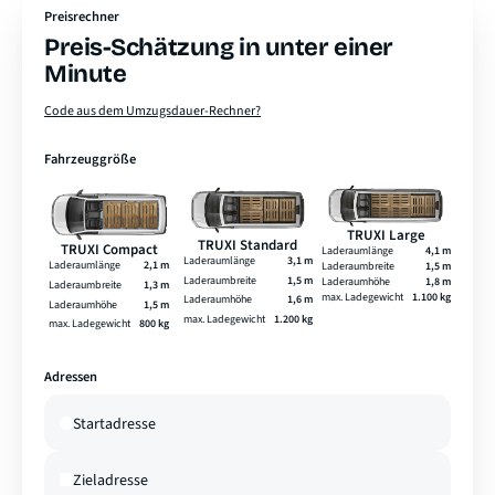
Preisrechner
Preis-Schätzung in unter einer
Minute
Code aus dem Umzugsdauer-Rechner?
Fahrzeuggröße
TRUXI Large
TRUXI Standard
TRUXI Compact
Laderaumlänge
4,1 m
Laderaumlänge
3,1 m
Laderaumlänge
2,1 m
Laderaumbreite
1,5 m
Laderaumbreite
1,5 m
Laderaumhöhe
1,8 m
Laderaumbreite
1,3 m
max. Ladegewicht
1.100 kg
Laderaumhöhe
1,6 m
Laderaumhöhe
1,5 m
max. Ladegewicht
1.200 kg
max. Ladegewicht
800 kg
Adressen