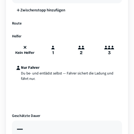
Zwischenstopp hinzufügen
—
Route
A
B
Hamburg
Helfer
✕
1
2
3
Kein Helfer
Nur Fahrer
Du be- und entlädst selbst — Fahrer sichert die Ladung und
fährt nur.
Geschätzte Dauer
—