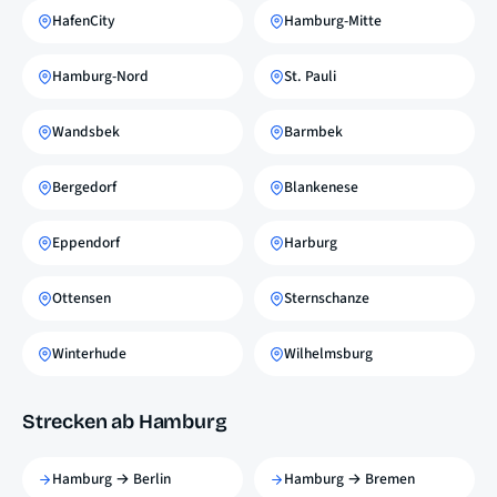
HafenCity
Hamburg-Mitte
Hamburg-Nord
St. Pauli
Wandsbek
Barmbek
Bergedorf
Blankenese
Eppendorf
Harburg
Ottensen
Sternschanze
Winterhude
Wilhelmsburg
Strecken ab Hamburg
Hamburg → Berlin
Hamburg → Bremen