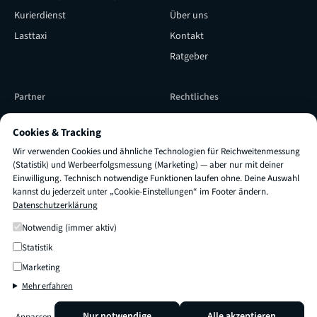
Kurierdienst
Über uns
Lasttaxi
Kontakt
Ratgeber
Partner
Rechtliches
Subunternehmer werden
Versicherung & Qualität
Cookies & Tracking
Subunternehmer Login
Impressum
Wir verwenden Cookies und ähnliche Technologien für Reichweitenmessung
TRUXI als Lieferpartner
AGB
(Statistik) und Werbeerfolgsmessung (Marketing) — aber nur mit deiner
Einwilligung. Technisch notwendige Funktionen laufen ohne. Deine Auswahl
engagieren
Datenschutz
kannst du jederzeit unter „Cookie-Einstellungen“ im Footer ändern.
Datenschutzerklärung
Cookie-Einstellungen
×
Fragen zu
Preis oder Dauer
?
Frag mich einfach! 👋
Notwendig (immer aktiv)
Statistik
© 2026 TRUXI
Transport & Umzug
Marketing
Mehr erfahren
Nur notwendige
Alle akzeptieren
Anpassen