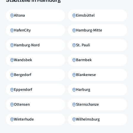
Stadtteile in Hamburg
Altona
Eimsbüttel
HafenCity
Hamburg-Mitte
Hamburg-Nord
St. Pauli
Wandsbek
Barmbek
Bergedorf
Blankenese
Eppendorf
Harburg
Ottensen
Sternschanze
Winterhude
Wilhelmsburg