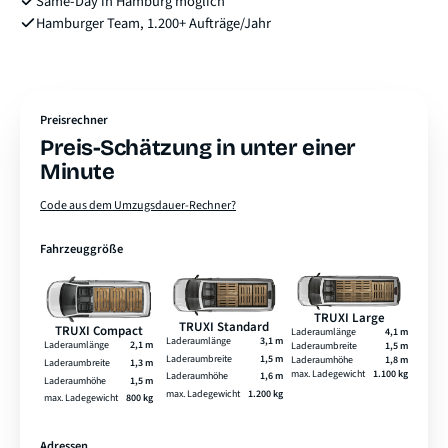
Same-Day in Hamburg möglich
Hamburger Team, 1.200+ Aufträge/Jahr
Preisrechner
Preis-Schätzung in unter einer
Minute
Code aus dem Umzugsdauer-Rechner?
Fahrzeuggröße
TRUXI Large
TRUXI Standard
TRUXI Compact
Laderaumlänge
4,1 m
Laderaumlänge
3,1 m
Laderaumlänge
2,1 m
Laderaumbreite
1,5 m
Laderaumbreite
1,5 m
Laderaumhöhe
1,8 m
Laderaumbreite
1,3 m
max. Ladegewicht
1.100 kg
Laderaumhöhe
1,6 m
Laderaumhöhe
1,5 m
max. Ladegewicht
1.200 kg
max. Ladegewicht
800 kg
Adressen