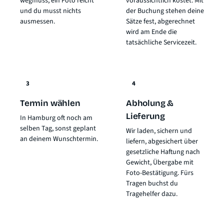
wegmuss, ein Foto reicht
voraussichtlich kostet. Mit
und du musst nichts
der Buchung stehen deine
ausmessen.
Sätze fest, abgerechnet
wird am Ende die
tatsächliche Servicezeit.
3
4
Termin wählen
Abholung &
Lieferung
In Hamburg oft noch am
selben Tag, sonst geplant
Wir laden, sichern und
an deinem Wunschtermin.
liefern, abgesichert über
gesetzliche Haftung nach
Gewicht
, Übergabe mit
Foto-Bestätigung. Fürs
Tragen buchst du
Tragehelfer dazu.