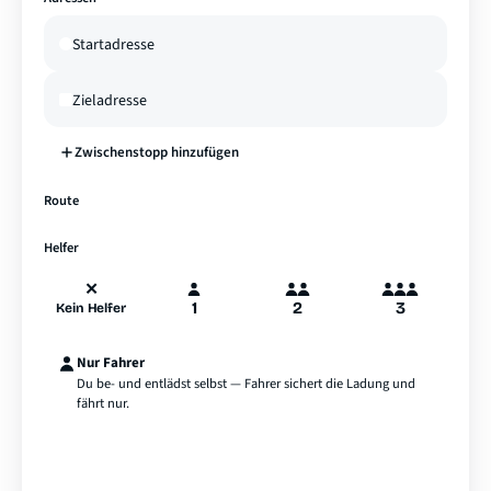
Zwischenstopp hinzufügen
—
Route
A
B
Hamburg
Helfer
✕
1
2
3
Kein Helfer
Nur Fahrer
Du be- und entlädst selbst — Fahrer sichert die Ladung und
fährt nur.