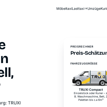
Möbeltaxi
Lasttaxi
Umzüge
Kuri
e
PREISRECHNER
Preis-Schätzun
in
FAHRZEUGGRÖSSE
ll,
r
TRUXI Compact
Laderaumlänge
2,1 m
Laderaumbreite
1,3 m
Laderaumhöhe
1,5 m
urg: TRUXI
max. Ladegewicht
800 kg