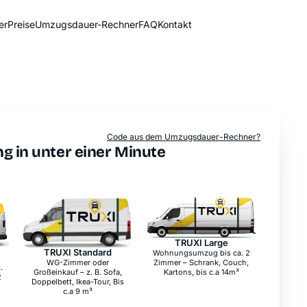
er
Preise
Umzugsdauer-Rechner
FAQ
Kontakt
Sofort-Preis
Code aus dem Umzugsdauer-Rechner?
g in unter einer Minute
TRUXI Large
TRUXI Standard
Laderaumlänge
4,1 m
Laderaumlänge
3,1 m
Laderaumbreite
1,5 m
Laderaumhöhe
1,8 m
Laderaumbreite
1,5 m
max. Ladegewicht
1.100 kg
Laderaumhöhe
1,6 m
max. Ladegewicht
1.200 kg