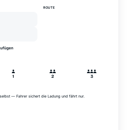
—
ROUTE
A
B
Hamburg
zufügen
1
2
3
selbst — Fahrer sichert die Ladung und fährt nur.