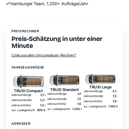
Hamburger Team, 1.200+ Aufträge/Jahr
PREISRECHNER
Preis-Schätzung in unter einer
Minute
Code aus dem Umzugsdauer-Rechner?
FAHRZEUGGRÖSSE
TRUXI Large
TRUXI Standard
TRUXI Compact
Laderaumlänge
4,1 m
Laderaumlänge
3,1 m
Laderaumlänge
2,1 m
Laderaumbreite
1,5 m
Laderaumbreite
1,5 m
Laderaumbreite
1,3 m
Laderaumhöhe
1,8 m
Laderaumhöhe
1,6 m
Laderaumhöhe
1,5 m
max. Ladegewicht
1.100 kg
max. Ladegewicht
1.200 kg
max. Ladegewicht
800 kg
ADRESSEN