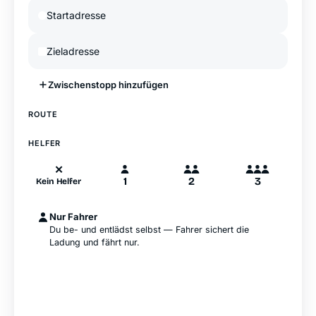
Zwischenstopp hinzufügen
—
ROUTE
A
B
Hamburg
HELFER
✕
1
2
3
Kein Helfer
Nur Fahrer
Du be- und entlädst selbst — Fahrer sichert die
Ladung und fährt nur.