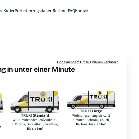
ge
Kurier
Preise
Umzugsdauer-Rechner
FAQ
Kontakt
Sofort-Preis
Code aus dem Umzugsdauer-Rechner?
g in unter einer Minute
TRUXI Large
TRUXI Standard
Laderaumlänge
4,1 m
Laderaumlänge
3,1 m
Laderaumbreite
1,5 m
Laderaumbreite
1,5 m
Laderaumhöhe
1,8 m
Laderaumhöhe
1,6 m
max. Ladegewicht
1.100 kg
max. Ladegewicht
1.200 kg