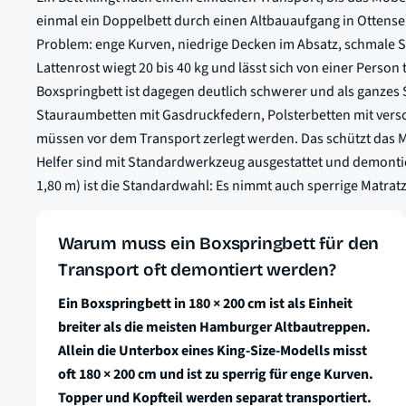
einmal ein Doppelbett durch einen Altbauaufgang in Ottense
Problem: enge Kurven, niedrige Decken im Absatz, schmale St
Lattenrost wiegt 20 bis 40 kg und lässt sich von einer Person
Boxspringbett ist dagegen deutlich schwerer und als ganze
Stauraumbetten mit Gasdruckfedern, Polsterbetten mit ver
müssen vor dem Transport zerlegt werden. Das schützt das 
Helfer sind mit Standardwerkzeug ausgestattet und demontier
1,80 m) ist die Standardwahl: Es nimmt auch sperrige Matratz
Warum muss ein Boxspringbett für den
Transport oft demontiert werden?
Ein Boxspringbett in 180 × 200 cm ist als Einheit
breiter als die meisten Hamburger Altbautreppen.
Allein die Unterbox eines King-Size-Modells misst
oft 180 × 200 cm und ist zu sperrig für enge Kurven.
Topper und Kopfteil werden separat transportiert.