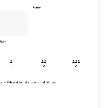
—
Route
A
B
Hamburg
ügen
1
2
3
bst — Fahrer sichert die Ladung und fährt nur.