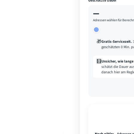
Geschätzte Dauer
—
Adressen wählen für Berech
🎁
Gratis-Servicezeit
.
geschätzten 0 Min. p
🧮
Unsicher, wie lang
schätzt die Dauer au
danach hier am Regle