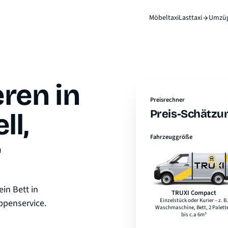
Möbeltaxi
Lasttaxi
Umzü
eren in
Preisrechner
Preis-Schätzun
ll,
Fahrzeuggröße
r
ein Bett in
TRUXI Compact
Laderaumlänge
2,1 m
ppenservice.
Laderaumbreite
1,3 m
Laderaumhöhe
1,5 m
max. Ladegewicht
800 kg