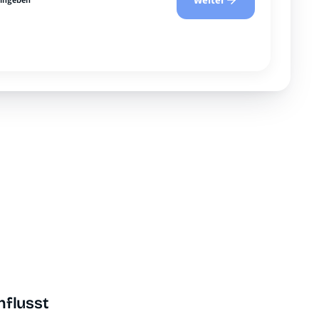
Weiter
eingeben
nflusst