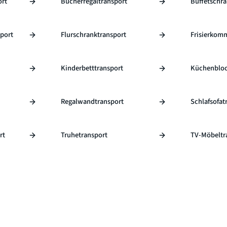
ort
Bücherregaltransport
Buffetschra
port
Flurschranktransport
Frisierkom
Kinderbetttransport
Küchenbloc
Regalwandtransport
Schlafsofat
rt
Truhetransport
TV-Möbeltr