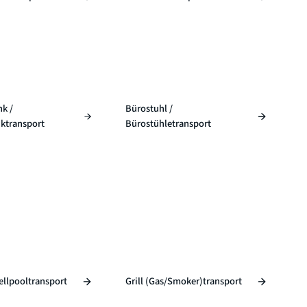
k /
Bürostuhl /
ktransport
Bürostühletransport
tellpooltransport
Grill (Gas/Smoker)transport