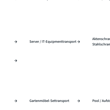
Aktenschran
Server / IT-Equipmenttransport
Stahlschran
Gartenmöbel-Settransport
Pool / Aufs