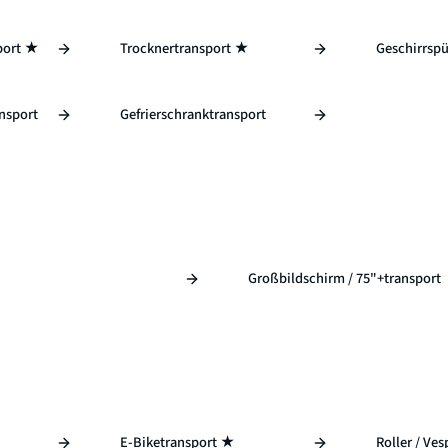
port ★
Trocknertransport ★
Geschirrspü
nsport
Gefrierschranktransport
Großbildschirm / 75"+transport
E-Biketransport ★
Roller / Ve