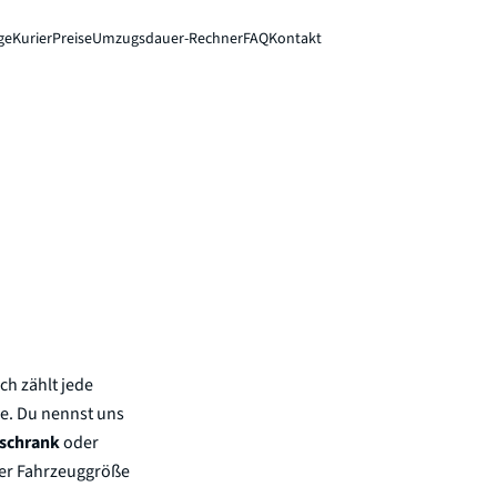
ge
Kurier
Preise
Umzugsdauer-Rechner
FAQ
Kontakt
Sofort-Preis
ch zählt jede
ge. Du nennst uns
lschrank
oder
ener Fahrzeuggröße