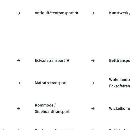
★
Antiquitätentransport ★
Kunstwerk 
Ecksofatransport ★
Betttransp
Wohnlandsc
Matratzetransport
Ecksofatran
Kommode /
Wickelkom
Sideboardtransport