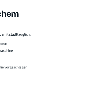
lchem
damit stadttauglich:
anzen
hmaschine
ße vorgeschlagen.