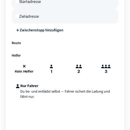
Zwischenstopp hinzufügen
—
Route
A
B
Hamburg
Helfer
✕
1
2
3
Kein Helfer
Nur Fahrer
Du be- und entlädst selbst — Fahrer sichert die Ladung und
fährt nur.