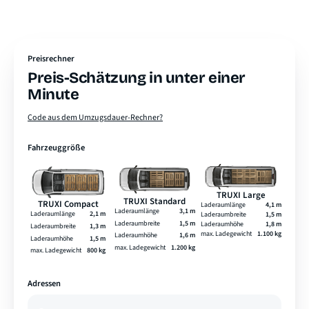
Preisrechner
Preis-Schätzung in unter einer
Minute
Code aus dem Umzugsdauer-Rechner?
Fahrzeuggröße
TRUXI Large
TRUXI Standard
TRUXI Compact
Laderaumlänge
4,1 m
Laderaumlänge
3,1 m
Laderaumlänge
2,1 m
Laderaumbreite
1,5 m
Laderaumbreite
1,5 m
Laderaumhöhe
1,8 m
Laderaumbreite
1,3 m
max. Ladegewicht
1.100 kg
Laderaumhöhe
1,6 m
Laderaumhöhe
1,5 m
max. Ladegewicht
1.200 kg
max. Ladegewicht
800 kg
Adressen