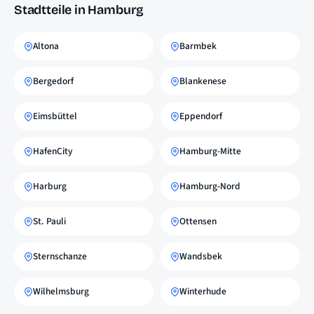
Stadtteile in Hamburg
Altona
Barmbek
Bergedorf
Blankenese
Eimsbüttel
Eppendorf
HafenCity
Hamburg-Mitte
Harburg
Hamburg-Nord
St. Pauli
Ottensen
Sternschanze
Wandsbek
Wilhelmsburg
Winterhude