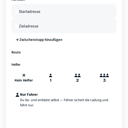
Zwischenstopp hinzufügen
—
Route
A
B
Hamburg
Helfer
✕
1
2
3
Kein Helfer
Nur Fahrer
Du be- und entlädst selbst — Fahrer sichert die Ladung und
fährt nur.