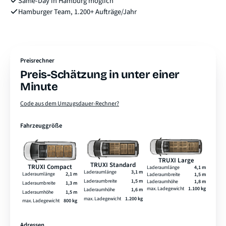
Same-Day in Hamburg möglich
Hamburger Team, 1.200+ Aufträge/Jahr
Preisrechner
Preis-Schätzung in unter einer
Minute
Code aus dem Umzugsdauer-Rechner?
Fahrzeuggröße
TRUXI Large
TRUXI Standard
TRUXI Compact
Laderaumlänge
4,1 m
Laderaumlänge
3,1 m
Laderaumlänge
2,1 m
Laderaumbreite
1,5 m
Laderaumbreite
1,5 m
Laderaumhöhe
1,8 m
Laderaumbreite
1,3 m
max. Ladegewicht
1.100 kg
Laderaumhöhe
1,6 m
Laderaumhöhe
1,5 m
max. Ladegewicht
1.200 kg
max. Ladegewicht
800 kg
Adressen