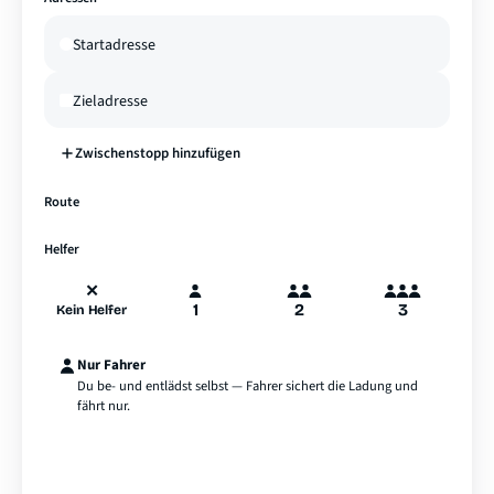
Zwischenstopp hinzufügen
—
Route
A
B
Hamburg
Helfer
✕
1
2
3
Kein Helfer
Nur Fahrer
Du be- und entlädst selbst — Fahrer sichert die Ladung und
fährt nur.