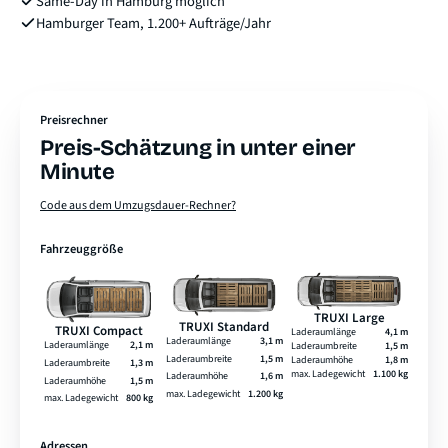
Same-Day in Hamburg möglich
Hamburger Team, 1.200+ Aufträge/Jahr
Preisrechner
Preis-Schätzung in unter einer
Minute
Code aus dem Umzugsdauer-Rechner?
Fahrzeuggröße
TRUXI Large
TRUXI Standard
TRUXI Compact
Laderaumlänge
4,1 m
Laderaumlänge
3,1 m
Laderaumlänge
2,1 m
Laderaumbreite
1,5 m
Laderaumbreite
1,5 m
Laderaumhöhe
1,8 m
Laderaumbreite
1,3 m
max. Ladegewicht
1.100 kg
Laderaumhöhe
1,6 m
Laderaumhöhe
1,5 m
max. Ladegewicht
1.200 kg
max. Ladegewicht
800 kg
Adressen