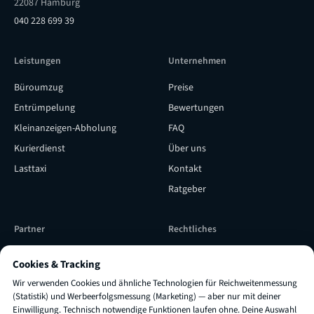
22087 Hamburg
040 228 699 39
Leistungen
Unternehmen
Büroumzug
Preise
Entrümpelung
Bewertungen
Kleinanzeigen-Abholung
FAQ
Kurierdienst
Über uns
Lasttaxi
Kontakt
Ratgeber
Partner
Rechtliches
Subunternehmer werden
Versicherung & Qualität
Cookies & Tracking
Subunternehmer Login
Impressum
Wir verwenden Cookies und ähnliche Technologien für Reichweitenmessung
TRUXI als Lieferpartner
AGB
(Statistik) und Werbeerfolgsmessung (Marketing) — aber nur mit deiner
Einwilligung. Technisch notwendige Funktionen laufen ohne. Deine Auswahl
engagieren