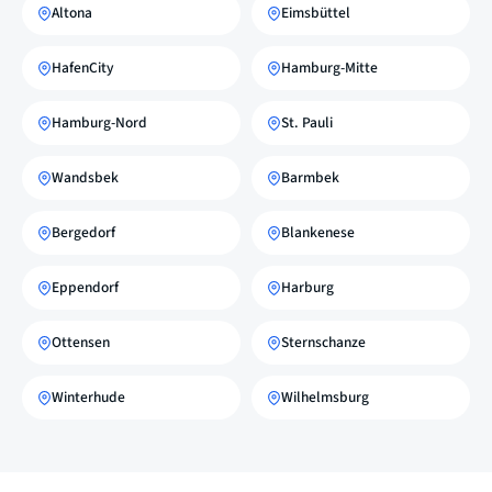
Altona
Eimsbüttel
HafenCity
Hamburg-Mitte
Hamburg-Nord
St. Pauli
Wandsbek
Barmbek
Bergedorf
Blankenese
Eppendorf
Harburg
Ottensen
Sternschanze
Winterhude
Wilhelmsburg