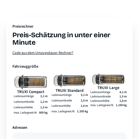
Preisrechner
Preis-Schätzung in unter einer
Minute
Code aus dem Umzugsdauer-Rechner?
Fahrzeuggröße
TRUXI Large
TRUXI Standard
TRUXI Compact
Laderaumlänge
4,1 m
Laderaumlänge
3,1 m
Laderaumlänge
2,1 m
Laderaumbreite
1,5 m
Laderaumbreite
1,5 m
Laderaumhöhe
1,8 m
Laderaumbreite
1,3 m
max. Ladegewicht
1.100 kg
Laderaumhöhe
1,6 m
Laderaumhöhe
1,5 m
max. Ladegewicht
1.200 kg
max. Ladegewicht
800 kg
Adressen