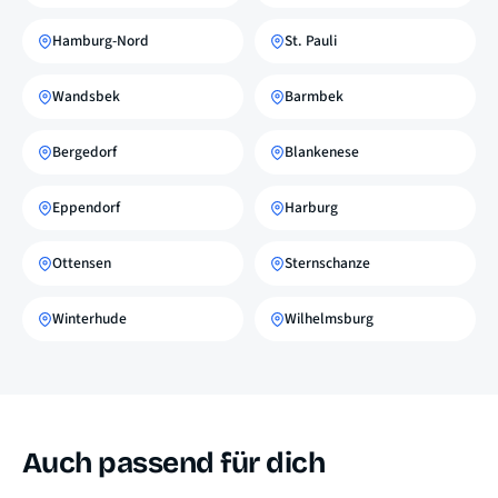
Hamburg-Nord
St. Pauli
Wandsbek
Barmbek
Bergedorf
Blankenese
Eppendorf
Harburg
Ottensen
Sternschanze
Winterhude
Wilhelmsburg
Auch passend für dich