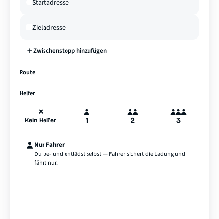
Zwischenstopp hinzufügen
—
Route
A
B
Hamburg
Helfer
✕
1
2
3
Kein Helfer
Nur Fahrer
Du be- und entlädst selbst — Fahrer sichert die Ladung und
fährt nur.