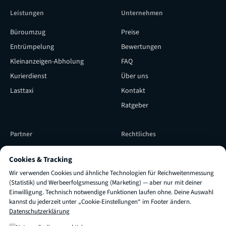
Leistungen
Unternehmen
Büroumzug
Preise
Entrümpelung
Bewertungen
Kleinanzeigen-Abholung
FAQ
Kurierdienst
Über uns
Lasttaxi
Kontakt
Ratgeber
Partner
Rechtliches
Subunternehmer werden
Versicherung & Qualität
Cookies & Tracking
Subunternehmer Login
Impressum
Wir verwenden Cookies und ähnliche Technologien für Reichweitenmessung
TRUXI als Lieferpartner
AGB
(Statistik) und Werbeerfolgsmessung (Marketing) — aber nur mit deiner
Einwilligung. Technisch notwendige Funktionen laufen ohne. Deine Auswahl
engagieren
Datenschutz
kannst du jederzeit unter „Cookie-Einstellungen“ im Footer ändern.
Datenschutzerklärung
Cookie-Einstellungen
×
Fragen zu
Preis oder Dauer
?
Frag mich einfach! 👋