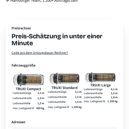
Hamburger Team, 1.200+ Aufträge/Jahr
Preisrechner
Preis-Schätzung in unter einer
Minute
Code aus dem Umzugsdauer-Rechner?
Fahrzeuggröße
TRUXI Large
TRUXI Standard
TRUXI Compact
Laderaumlänge
4,1 m
Laderaumlänge
3,1 m
Laderaumlänge
2,1 m
Laderaumbreite
1,5 m
Laderaumbreite
1,5 m
Laderaumhöhe
1,8 m
Laderaumbreite
1,3 m
max. Ladegewicht
1.100 kg
Laderaumhöhe
1,6 m
Laderaumhöhe
1,5 m
max. Ladegewicht
1.200 kg
max. Ladegewicht
800 kg
Adressen