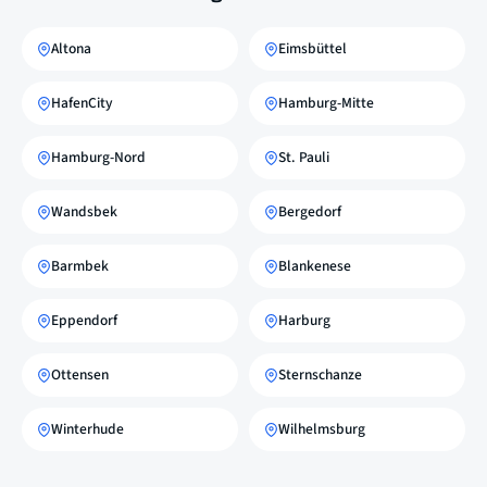
Altona
Eimsbüttel
HafenCity
Hamburg-Mitte
Hamburg-Nord
St. Pauli
Wandsbek
Bergedorf
Barmbek
Blankenese
Eppendorf
Harburg
Ottensen
Sternschanze
Winterhude
Wilhelmsburg