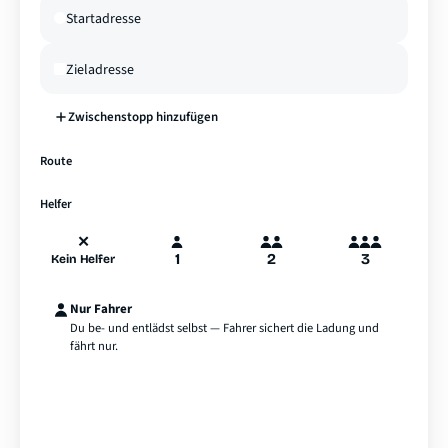
Zwischenstopp hinzufügen
—
Route
A
B
Hamburg
Helfer
✕
1
2
3
Kein Helfer
Nur Fahrer
Du be- und entlädst selbst — Fahrer sichert die Ladung und
fährt nur.