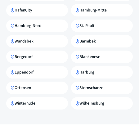
HafenCity
Hamburg-Mitte
Hamburg-Nord
St. Pauli
Wandsbek
Barmbek
Bergedorf
Blankenese
Eppendorf
Harburg
Ottensen
Sternschanze
Winterhude
Wilhelmsburg