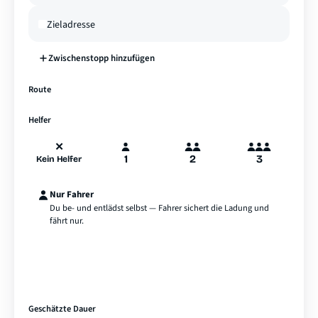
Zwischenstopp hinzufügen
—
Route
A
B
Hamburg
Helfer
✕
1
2
3
Kein Helfer
Nur Fahrer
Du be- und entlädst selbst — Fahrer sichert die Ladung und
fährt nur.
Geschätzte Dauer