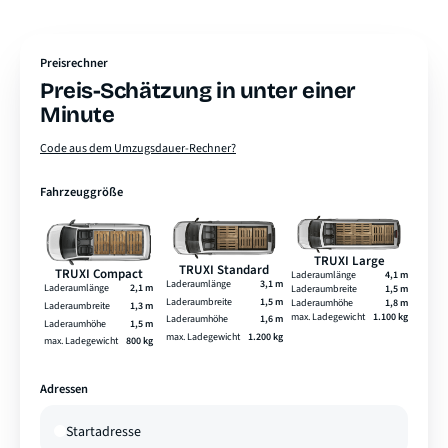
Preisrechner
Preis-Schätzung in unter einer
Minute
Code aus dem Umzugsdauer-Rechner?
Fahrzeuggröße
TRUXI Large
TRUXI Standard
TRUXI Compact
Laderaumlänge
4,1 m
Laderaumlänge
3,1 m
Laderaumlänge
2,1 m
Laderaumbreite
1,5 m
Laderaumbreite
1,5 m
Laderaumhöhe
1,8 m
Laderaumbreite
1,3 m
max. Ladegewicht
1.100 kg
Laderaumhöhe
1,6 m
Laderaumhöhe
1,5 m
max. Ladegewicht
1.200 kg
max. Ladegewicht
800 kg
Adressen