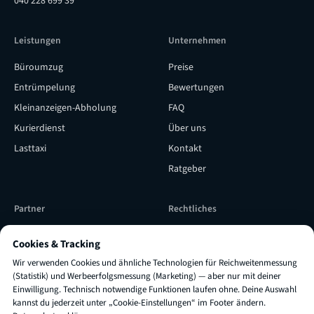
040 228 699 39
Leistungen
Unternehmen
Büroumzug
Preise
Entrümpelung
Bewertungen
Kleinanzeigen-Abholung
FAQ
Kurierdienst
Über uns
Lasttaxi
Kontakt
Ratgeber
Partner
Rechtliches
Subunternehmer werden
Versicherung & Qualität
Cookies & Tracking
Subunternehmer Login
Impressum
Wir verwenden Cookies und ähnliche Technologien für Reichweitenmessung
TRUXI als Lieferpartner
AGB
(Statistik) und Werbeerfolgsmessung (Marketing) — aber nur mit deiner
Einwilligung. Technisch notwendige Funktionen laufen ohne. Deine Auswahl
engagieren
Datenschutz
kannst du jederzeit unter „Cookie-Einstellungen“ im Footer ändern.