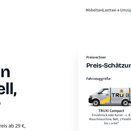
Möbeltaxi
Lasttaxi
Umzü
Preisrechner
Preis-Schätzun
in
Fahrzeuggröße
ll,
r
TRUXI Compact
Laderaumlänge
2,1 m
Laderaumbreite
1,3 m
Laderaumhöhe
1,5 m
eis ab 29 €,
max. Ladegewicht
800 kg