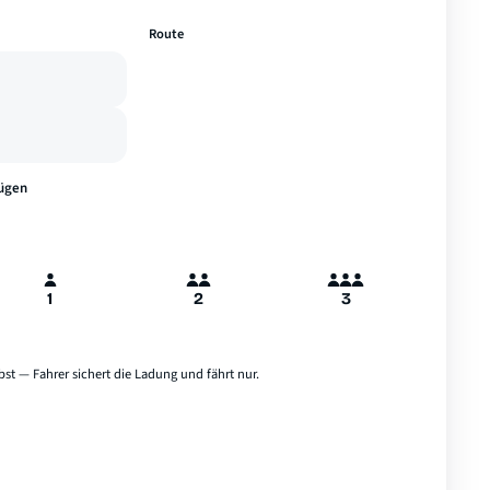
—
Route
A
B
Hamburg
ügen
1
2
3
bst — Fahrer sichert die Ladung und fährt nur.