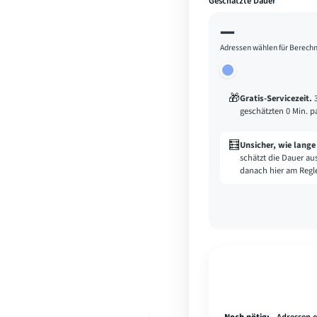
Geschätzte Dauer
—
Adressen wählen für Berech
🎁
Gratis-Servicezeit
.
geschätzten 0 Min. p
🧮
Unsicher, wie lang
schätzt die Dauer au
danach hier am Regle