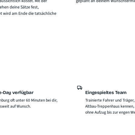
aussichtlich kostet. Mit der
geplant an deinem Wunschtermi
hen deine Sätze fest,
t wird am Ende die tatsächliche
-Day verfügbar
Eingespieltes Team
burg oft unter 60 Minuten bei dir,
Trainierte Fahrer und Träger,
sweit auf Wunsch.
Altbau-Treppenhaus kennen,
ohne Aufzug bis zur engen W