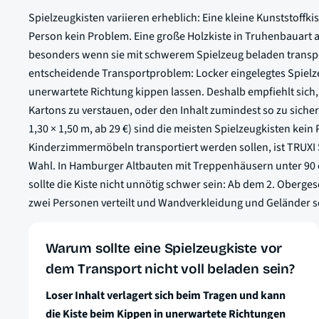
Spielzeugkisten variieren erheblich: Eine kleine Kunststoffkist
Person kein Problem. Eine große Holzkiste in Truhenbauart a
besonders wenn sie mit schwerem Spielzeug beladen transport
entscheidende Transportproblem: Locker eingelegtes Spielzeu
unerwartete Richtung kippen lassen. Deshalb empfiehlt si
Kartons zu verstauen, oder den Inhalt zumindest so zu sichern
1,30 × 1,50 m, ab 29 €) sind die meisten Spielzeugkisten k
Kinderzimmermöbeln transportiert werden sollen, ist TRUXI St
Wahl. In Hamburger Altbauten mit Treppenhäusern unter 90 c
sollte die Kiste nicht unnötig schwer sein: Ab dem 2. Obergesc
zwei Personen verteilt und Wandverkleidung und Geländer s
Warum sollte eine Spielzeugkiste vor
dem Transport nicht voll beladen sein?
Loser Inhalt verlagert sich beim Tragen und kann
die Kiste beim Kippen in unerwartete Richtungen