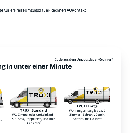
ge
Kurier
Preise
Umzugsdauer-Rechner
FAQ
Kontakt
Sofort-Preis
Code aus dem Umzugsdauer-Rechner?
g in unter einer Minute
TRUXI Large
TRUXI Standard
Laderaumlänge
4,1 m
Laderaumlänge
3,1 m
Laderaumbreite
1,5 m
Laderaumbreite
1,5 m
Laderaumhöhe
1,8 m
Laderaumhöhe
1,6 m
max. Ladegewicht
1.100 kg
max. Ladegewicht
1.200 kg