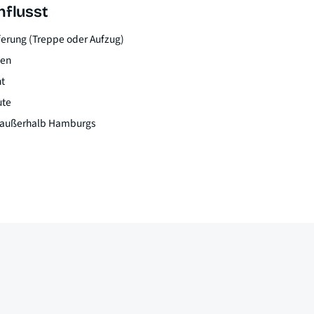
nflusst
ferung (Treppe oder Aufzug)
ten
ht
ute
n außerhalb Hamburgs