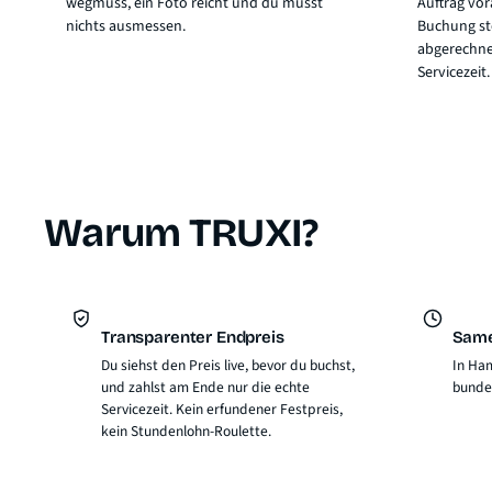
wegmuss, ein Foto reicht und du musst
Auftrag vor
nichts ausmessen.
Buchung ste
abgerechne
Servicezeit.
Warum TRUXI?
Transparenter Endpreis
Same
Du siehst den Preis live, bevor du buchst,
In Ham
und zahlst am Ende nur die echte
bunde
Servicezeit. Kein erfundener Festpreis,
kein Stundenlohn-Roulette.