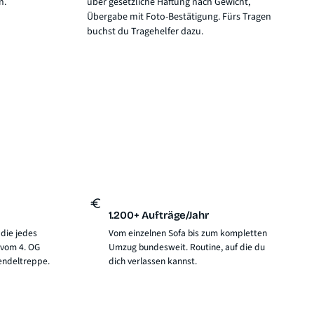
n.
über
gesetzliche Haftung nach Gewicht
,
Übergabe mit Foto-Bestätigung. Fürs Tragen
buchst du Tragehelfer dazu.
1.200+ Aufträge/Jahr
 die jedes
Vom einzelnen Sofa bis zum kompletten
 vom 4. OG
Umzug bundesweit. Routine, auf die du
endeltreppe.
dich verlassen kannst.