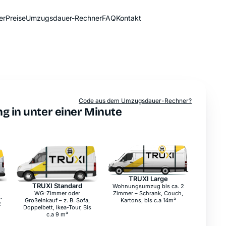
er
Preise
Umzugsdauer-Rechner
FAQ
Kontakt
Sofort-Preis
Code aus dem Umzugsdauer-Rechner?
g in unter einer Minute
TRUXI Large
TRUXI Standard
Laderaumlänge
4,1 m
Laderaumlänge
3,1 m
Laderaumbreite
1,5 m
Laderaumhöhe
1,8 m
Laderaumbreite
1,5 m
max. Ladegewicht
1.100 kg
Laderaumhöhe
1,6 m
max. Ladegewicht
1.200 kg