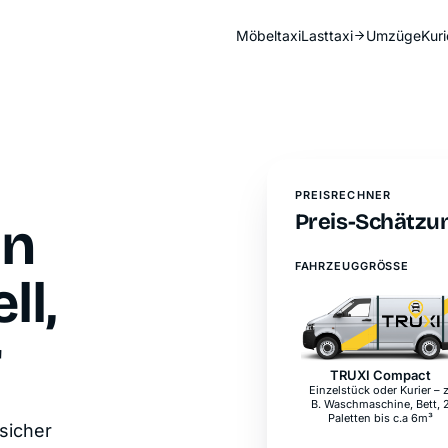
Möbeltaxi
Lasttaxi
Umzüge
Kuri
PREISRECHNER
Preis-Schätzun
in
FAHRZEUGGRÖSSE
ll,
r
TRUXI Compact
Laderaumlänge
2,1 m
Laderaumbreite
1,3 m
Laderaumhöhe
1,5 m
sicher
max. Ladegewicht
800 kg