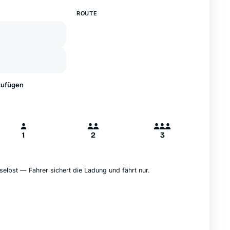
—
ROUTE
A
B
Hamburg
zufügen
1
2
3
selbst — Fahrer sichert die Ladung und fährt nur.