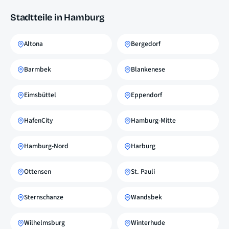
Stadtteile in Hamburg
Altona
Bergedorf
Barmbek
Blankenese
Eimsbüttel
Eppendorf
HafenCity
Hamburg-Mitte
Hamburg-Nord
Harburg
Ottensen
St. Pauli
Sternschanze
Wandsbek
Wilhelmsburg
Winterhude