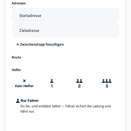
Adressen
Zwischenstopp hinzufügen
—
Route
A
B
Hamburg
Helfer
✕
1
2
3
Kein Helfer
Nur Fahrer
Du be- und entlädst selbst — Fahrer sichert die Ladung und
fährt nur.