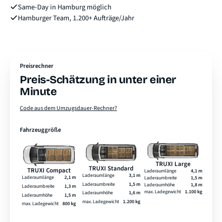
Same-Day in Hamburg möglich
Hamburger Team, 1.200+ Aufträge/Jahr
Preisrechner
Preis-Schätzung in unter einer
Minute
Code aus dem Umzugsdauer-Rechner?
Fahrzeuggröße
TRUXI Large
TRUXI Standard
TRUXI Compact
Laderaumlänge
4,1 m
Laderaumlänge
3,1 m
Laderaumlänge
2,1 m
Laderaumbreite
1,5 m
Laderaumbreite
1,5 m
Laderaumhöhe
1,8 m
Laderaumbreite
1,3 m
max. Ladegewicht
1.100 kg
Laderaumhöhe
1,6 m
Laderaumhöhe
1,5 m
max. Ladegewicht
1.200 kg
max. Ladegewicht
800 kg