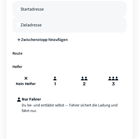
Zwischenstopp hinzufügen
—
Route
A
B
Hamburg
Helfer
✕
1
2
3
Kein Helfer
Nur Fahrer
Du be- und entlädst selbst — Fahrer sichert die Ladung und
fährt nur.