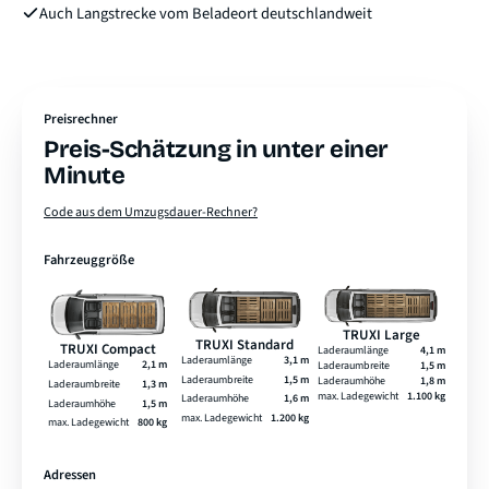
Auch Langstrecke vom Beladeort deutschlandweit
Preisrechner
Preis-Schätzung in unter einer
Minute
Code aus dem Umzugsdauer-Rechner?
Fahrzeuggröße
TRUXI Large
TRUXI Standard
TRUXI Compact
Laderaumlänge
4,1 m
Laderaumlänge
3,1 m
Laderaumlänge
2,1 m
Laderaumbreite
1,5 m
Laderaumbreite
1,5 m
Laderaumhöhe
1,8 m
Laderaumbreite
1,3 m
max. Ladegewicht
1.100 kg
Laderaumhöhe
1,6 m
Laderaumhöhe
1,5 m
max. Ladegewicht
1.200 kg
max. Ladegewicht
800 kg
Adressen