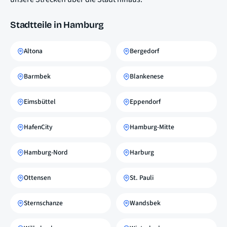
Stadtteile in Hamburg
Altona
Bergedorf
Barmbek
Blankenese
Eimsbüttel
Eppendorf
HafenCity
Hamburg-Mitte
Hamburg-Nord
Harburg
Ottensen
St. Pauli
Sternschanze
Wandsbek