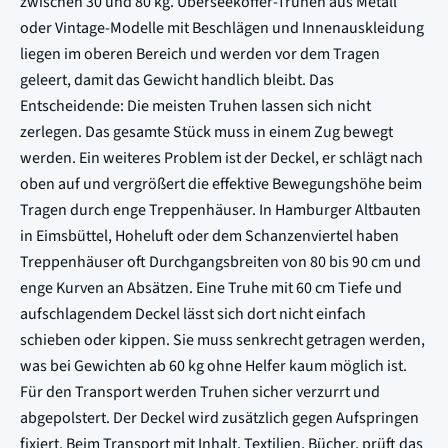
zwischen 30 und 80 kg. Überseekoffer-Truhen aus Metall
oder Vintage-Modelle mit Beschlägen und Innenauskleidung
liegen im oberen Bereich und werden vor dem Tragen
geleert, damit das Gewicht handlich bleibt. Das
Entscheidende: Die meisten Truhen lassen sich nicht
zerlegen. Das gesamte Stück muss in einem Zug bewegt
werden. Ein weiteres Problem ist der Deckel, er schlägt nach
oben auf und vergrößert die effektive Bewegungshöhe beim
Tragen durch enge Treppenhäuser. In Hamburger Altbauten
in Eimsbüttel, Hoheluft oder dem Schanzenviertel haben
Treppenhäuser oft Durchgangsbreiten von 80 bis 90 cm und
enge Kurven an Absätzen. Eine Truhe mit 60 cm Tiefe und
aufschlagendem Deckel lässt sich dort nicht einfach
schieben oder kippen. Sie muss senkrecht getragen werden,
was bei Gewichten ab 60 kg ohne Helfer kaum möglich ist.
Für den Transport werden Truhen sicher verzurrt und
abgepolstert. Der Deckel wird zusätzlich gegen Aufspringen
fixiert. Beim Transport mit Inhalt, Textilien, Bücher, prüft das