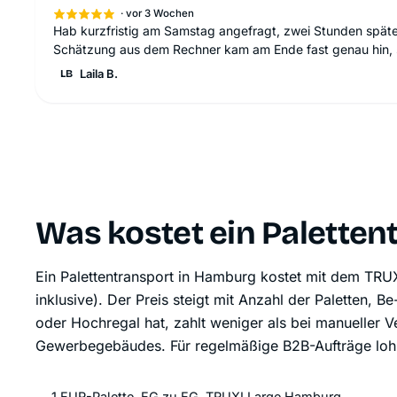
·
vor 3 Wochen
Hab kurzfristig am Samstag angefragt, zwei Stunden spät
Schätzung aus dem Rechner kam am Ende fast genau hin, 
Laila B.
LB
Was kostet ein Paletten
Ein Palettentransport in Hamburg kostet mit dem TRUX
inklusive). Der Preis steigt mit Anzahl der Paletten
oder Hochregal hat, zahlt weniger als bei manueller
Gewerbegebäudes. Für regelmäßige B2B-Aufträge lohn
1 EUR-Palette, EG zu EG, TRUXI Large Hamburg