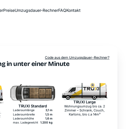
er
Preise
Umzugsdauer-Rechner
FAQ
Kontakt
Sofort-Preis
Code aus dem Umzugsdauer-Rechner?
g in unter einer Minute
TRUXI Large
TRUXI Standard
Wohnungsumzug bis ca. 2
Laderaumlänge
3,1 m
Zimmer – Schrank, Couch,
.
Kartons, bis c.a 14m³
Laderaumbreite
1,5 m
2
Laderaumhöhe
1,6 m
max. Ladegewicht
1.200 kg