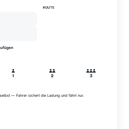
—
ROUTE
A
B
Hamburg
zufügen
1
2
3
selbst — Fahrer sichert die Ladung und fährt nur.