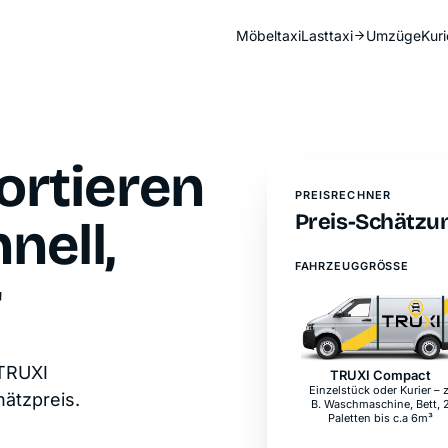
Möbeltaxi
Lasttaxi
Umzüge
Kuri
ortieren
PREISRECHNER
Preis-Schätzun
nell,
FAHRZEUGGRÖSSE
r
 TRUXI
TRUXI Compact
Einzelstück oder Kurier – z
hätzpreis.
B. Waschmaschine, Bett, 
Paletten bis c.a 6m³