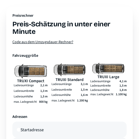
Preisrechner
Preis-Schätzung in unter einer
Minute
Code aus dem Umzugsdauer-Rechner?
Fahrzeuggröße
TRUXI Large
TRUXI Standard
TRUXI Compact
Laderaumlänge
4,1 m
Laderaumlänge
3,1 m
Laderaumlänge
2,1 m
Laderaumbreite
1,5 m
Laderaumbreite
1,5 m
Laderaumhöhe
1,8 m
Laderaumbreite
1,3 m
max. Ladegewicht
1.100 kg
Laderaumhöhe
1,6 m
Laderaumhöhe
1,5 m
max. Ladegewicht
1.200 kg
max. Ladegewicht
800 kg
Adressen