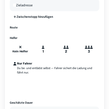
Zwischenstopp hinzufügen
—
Route
A
B
Hamburg
Helfer
✕
1
2
3
Kein Helfer
Nur Fahrer
Du be- und entlädst selbst — Fahrer sichert die Ladung und
fährt nur.
Geschätzte Dauer