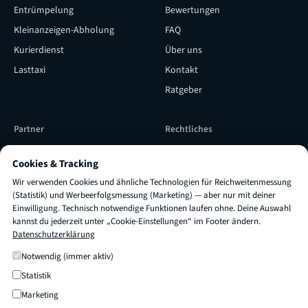
Entrümpelung
Bewertungen
Kleinanzeigen-Abholung
FAQ
Kurierdienst
Über uns
Lasttaxi
Kontakt
Ratgeber
Partner
Rechtliches
Subunternehmer werden
Versicherung & Qualität
Cookies & Tracking
Subunternehmer Login
Impressum
Wir verwenden Cookies und ähnliche Technologien für Reichweitenmessung
TRUXI als Lieferpartner
AGB
(Statistik) und Werbeerfolgsmessung (Marketing) — aber nur mit deiner
Einwilligung. Technisch notwendige Funktionen laufen ohne. Deine Auswahl
engagieren
Datenschutz
kannst du jederzeit unter „Cookie-Einstellungen“ im Footer ändern.
Datenschutzerklärung
Cookie-Einstellungen
×
Fragen zu
Preis oder Dauer
?
Frag mich einfach! 👋
Notwendig (immer aktiv)
Statistik
© 2026 TRUXI
Transport & Umzug
Marketing