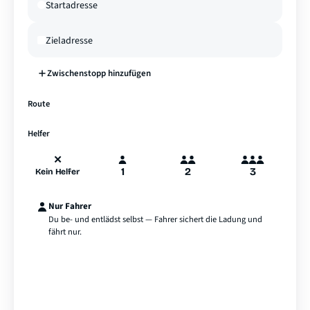
Zwischenstopp hinzufügen
—
Route
A
B
Hamburg
Helfer
✕
1
2
3
Kein Helfer
Nur Fahrer
Du be- und entlädst selbst — Fahrer sichert die Ladung und
fährt nur.