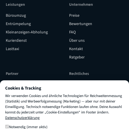
Leistungen
Unternehmen
Büroumzug
Preise
Entrümpelung
Bewertungen
Kleinanzeigen-Abholung
FAQ
Kurierdienst
Über uns
Lasttaxi
Kontakt
Ratgeber
Partner
Rechtliches
Subunternehmer werden
Versicherung & Qualität
Cookies & Tracking
Subunternehmer Login
Impressum
Wir verwenden Cookies und ähnliche Technologien für Reichweitenmessung
TRUXI als Lieferpartner
AGB
(Statistik) und Werbeerfolgsmessung (Marketing) — aber nur mit deiner
Einwilligung. Technisch notwendige Funktionen laufen ohne. Deine Auswahl
engagieren
Datenschutz
kannst du jederzeit unter „Cookie-Einstellungen“ im Footer ändern.
Datenschutzerklärung
Cookie-Einstellungen
×
Fragen zu
Preis oder Dauer
?
Frag mich einfach! 👋
Notwendig (immer aktiv)