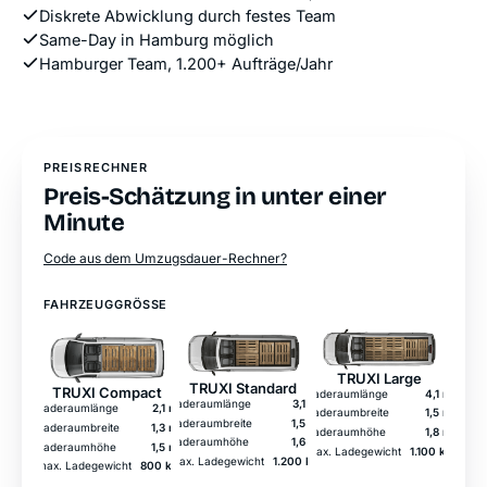
Diskrete Abwicklung durch festes Team
Same-Day in Hamburg möglich
Hamburger Team, 1.200+ Aufträge/Jahr
PREISRECHNER
Preis-Schätzung in unter einer
Minute
Code aus dem Umzugsdauer-Rechner?
FAHRZEUGGRÖSSE
TRUXI Large
TRUXI Standard
TRUXI Compact
Laderaumlänge
4,1 m
Laderaumlänge
3,1 m
Laderaumlänge
2,1 m
Laderaumbreite
1,5 m
Laderaumbreite
1,5 m
Laderaumbreite
1,3 m
Laderaumhöhe
1,8 m
Laderaumhöhe
1,6 m
Laderaumhöhe
1,5 m
max. Ladegewicht
1.100 kg
max. Ladegewicht
1.200 kg
max. Ladegewicht
800 kg