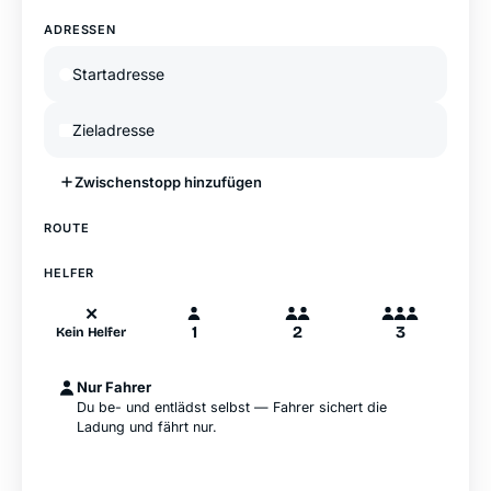
ADRESSEN
Zwischenstopp hinzufügen
—
ROUTE
A
B
Hamburg
HELFER
✕
1
2
3
Kein Helfer
Nur Fahrer
Du be- und entlädst selbst — Fahrer sichert die
Ladung und fährt nur.