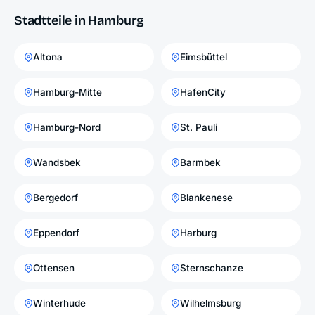
Stadtteile in Hamburg
Altona
Eimsbüttel
Hamburg-Mitte
HafenCity
Hamburg-Nord
St. Pauli
Wandsbek
Barmbek
Bergedorf
Blankenese
Eppendorf
Harburg
Ottensen
Sternschanze
Winterhude
Wilhelmsburg